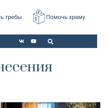
ть требы
Помочь храму
несения