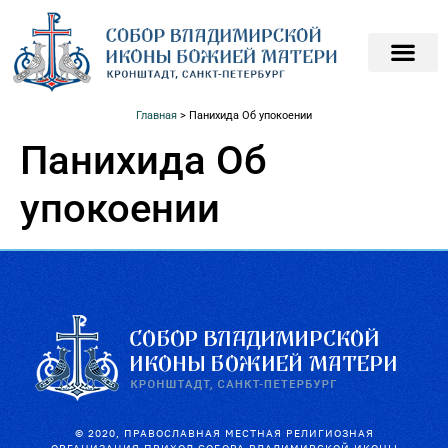
ПОДАТЬ ЗАПИСКИ О
ПОМОЧЬ ХРАМ
Главная
>
Панихида Об упокоении
Панихида Об
упокоении
© 2020, ПРАВОСЛАВНАЯ МЕСТНАЯ РЕЛИГИОЗНАЯ