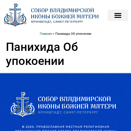
ПОДАТЬ ЗАПИСКИ О
ПОМОЧЬ ХРАМ
Главная
>
Панихида Об упокоении
Панихида Об
упокоении
© 2020, ПРАВОСЛАВНАЯ МЕСТНАЯ РЕЛИГИОЗНАЯ