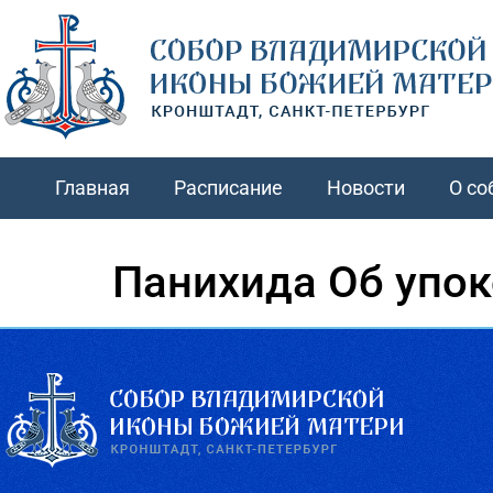
Главная
Расписание
Новости
О со
Панихида Об упо