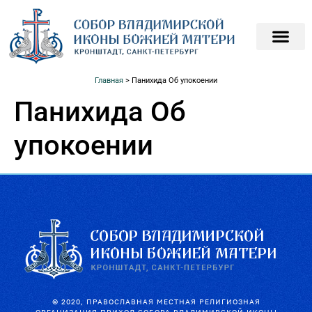
ПОДАТЬ ЗАПИСКИ О
ПОМОЧЬ ХРАМ
Главная
>
Панихида Об упокоении
Панихида Об
упокоении
© 2020, ПРАВОСЛАВНАЯ МЕСТНАЯ РЕЛИГИОЗНАЯ