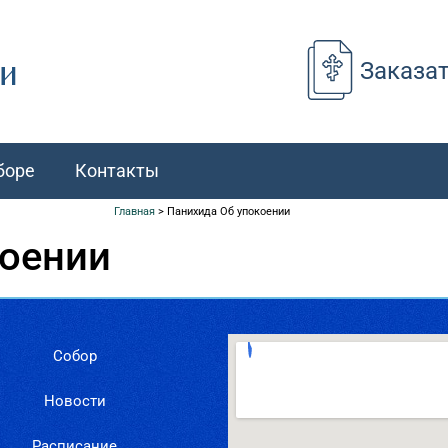
Заказа
боре
Контакты
Главная
>
Панихида Об упокоении
коении
Собор
Новости
Расписание