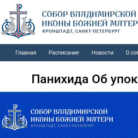
Главная
Расписание
Новости
О со
Панихида Об упо