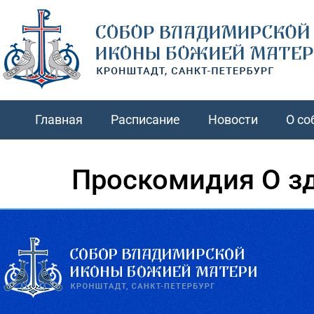
Главная
Расписание
Новости
О со
Проскомидия О з