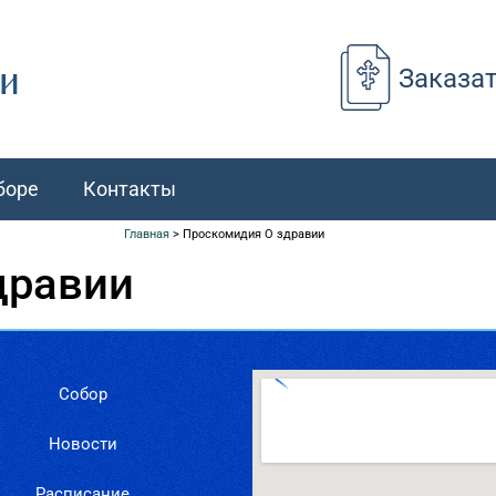
Заказа
боре
Контакты
Главная
>
Проскомидия О здравии
дравии
Собор
Новости
Расписание