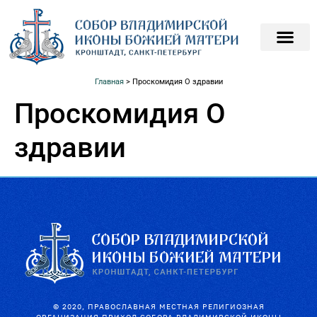
ПОДАТЬ ЗАПИСКИ О
ПОМОЧЬ ХРАМ
Главная
>
Проскомидия О здравии
Проскомидия О
здравии
© 2020, ПРАВОСЛАВНАЯ МЕСТНАЯ РЕЛИГИОЗНАЯ