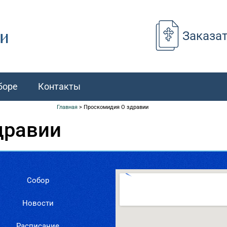
Заказа
боре
Контакты
Главная
>
Проскомидия О здравии
дравии
Собор
Новости
Расписание