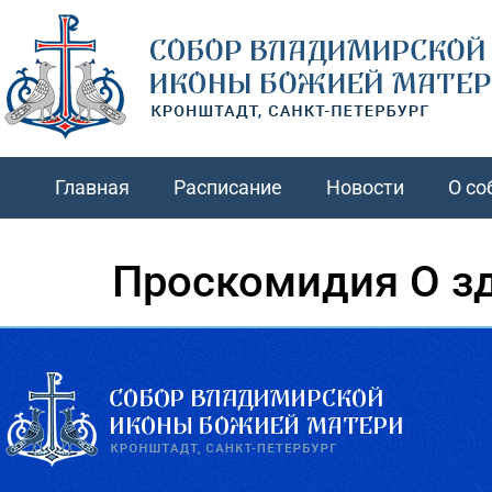
Главная
Расписание
Новости
О со
Проскомидия О з