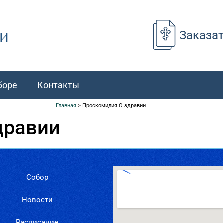
Заказа
боре
Контакты
Главная
>
Проскомидия О здравии
дравии
Собор
Новости
Расписание