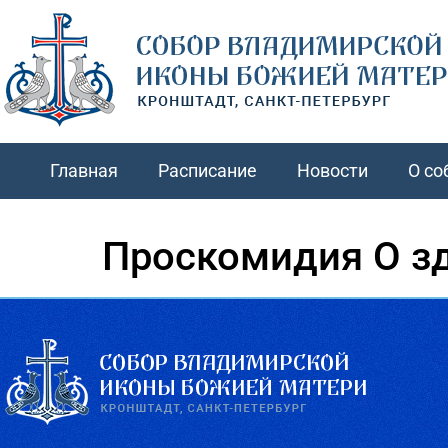
Главная
Расписание
Новости
О со
Проскомидия О з