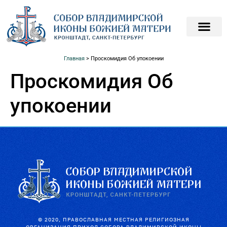
ПОДАТЬ ЗАПИСКИ О
ПОМОЧЬ ХРАМ
Главная
>
Проскомидия Об упокоении
Проскомидия Об
упокоении
© 2020, ПРАВОСЛАВНАЯ МЕСТНАЯ РЕЛИГИОЗНАЯ