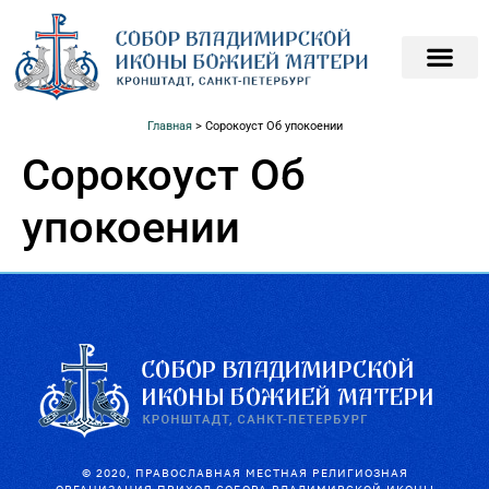
ПОДАТЬ ЗАПИСКИ О
ПОМОЧЬ ХРАМ
Главная
>
Сорокоуст Об упокоении
Сорокоуст Об
упокоении
© 2020, ПРАВОСЛАВНАЯ МЕСТНАЯ РЕЛИГИОЗНАЯ