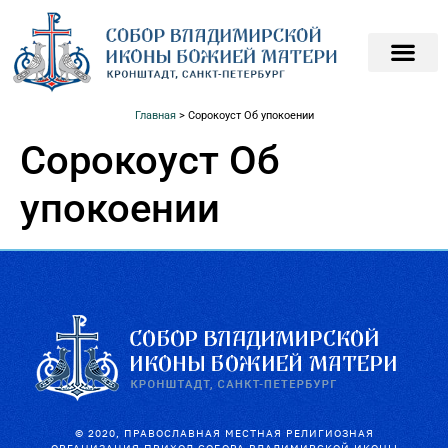
ПОДАТЬ ЗАПИСКИ О
ПОМОЧЬ ХРАМ
Главная
>
Сорокоуст Об упокоении
Сорокоуст Об
упокоении
© 2020, ПРАВОСЛАВНАЯ МЕСТНАЯ РЕЛИГИОЗНАЯ