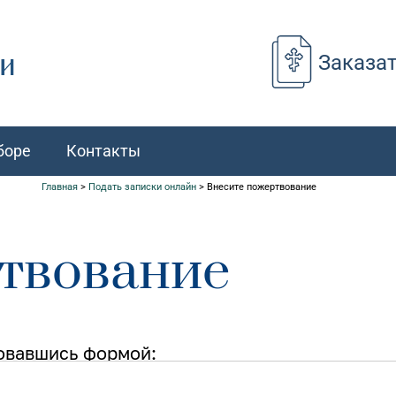
Заказа
боре
Контакты
Главная
>
Подать записки онлайн
>
Внесите пожертвование
твование
овавшись формой: