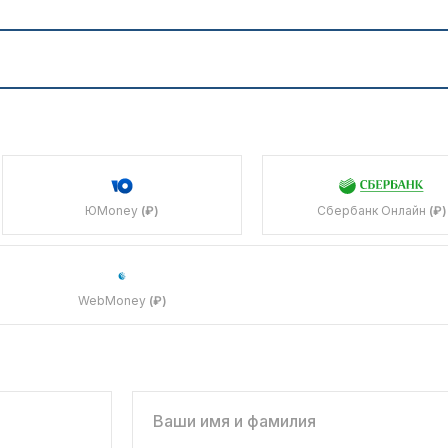
ЮMoney
(₽)
Сбербанк Онлайн
(₽)
WebMoney
(₽)